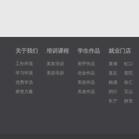
关于我们
培训课程
学生作品
就业门店
工作环境
美发培训
美甲作品
黄埔
虹口
学习环境
美容培训
化妆作品
嘉定
普陀
优秀学员
美容作品
杨浦
徐汇
师资力量
美发作品
闵行
宝山
长宁
静安