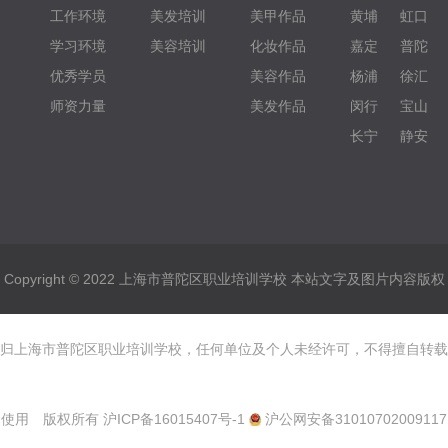
工作环境
美发培训
美甲作品
黄埔
虹口
学习环境
美容培训
化妆作品
嘉定
普陀
优秀学员
美容作品
杨浦
徐汇
师资力量
美发作品
闵行
宝山
长宁
静安
Copyright © 2022 上海市普陀区职业培训学校 本站文字及图片内容版权
归上海市普陀区职业培训学校，任何单位及个人未经许可，不得擅自转载
使用 版权所有
沪ICP备16015407号-1
沪公网安备31010702009117