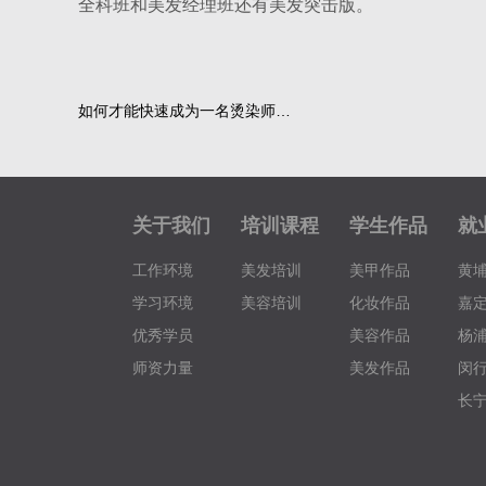
全科班和美发经理班还有美发突击版。
如何才能快速成为一名烫染师…
关于我们
培训课程
学生作品
就
工作环境
美发培训
美甲作品
黄
学习环境
美容培训
化妆作品
嘉
优秀学员
美容作品
杨
师资力量
美发作品
闵
长